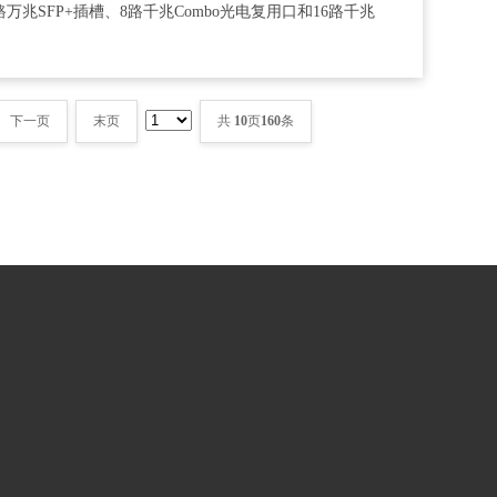
万兆SFP+插槽、8路千兆Combo光电复用口和16路千兆
下一页
末页
共
10
页
160
条