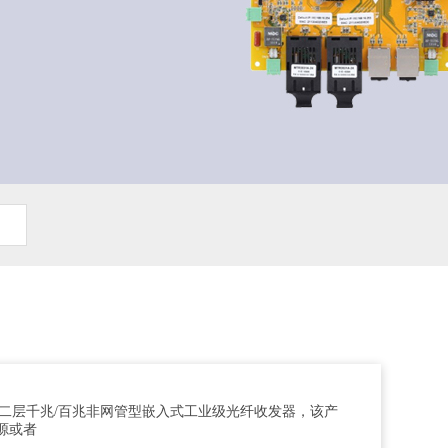
的2口二层千兆/百兆非网管型嵌入式工业级光纤收发器，该产
电源或者