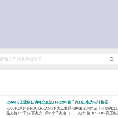
RS601G工业级低功耗交直流110/220V百千兆1光1电光电转换器
RS601G系列是ROGERKANG专为工业通信网络应用而设计开发
品支持1个千兆/百兆光口和1个千兆电口，。支持1路DC9~60V宽压