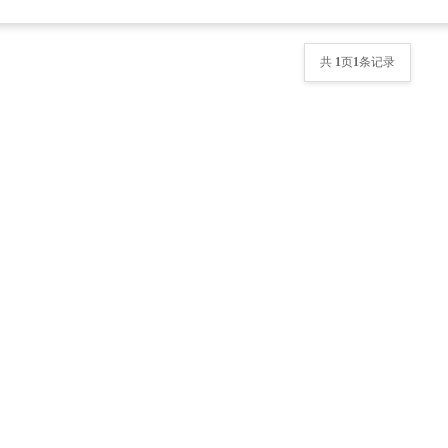
共
1
页
1
条记录