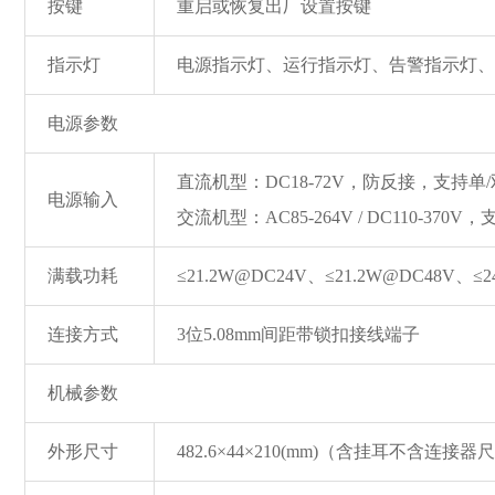
按键
重启或恢复出厂设置按键
指示灯
电源指示灯、运行指示灯、告警指示灯、
电源参数
直流机型：DC18-72V，防反接，支持单
电源输入
交流机型：AC85-264V / DC110-370
满载功耗
≤21.2W@DC24V、≤21.2W@DC48V、≤2
连接方式
3位5.08mm间距带锁扣接线端子
机械参数
外形尺寸
482.6×44×210(mm)（含挂耳不含连接器