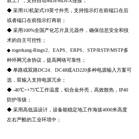
双工），支持自动MDI/MDI-X连接
；
◆ 采用1U机架式19英寸外壳，支持指示灯在前端口在后
或者端口在前指示灯再前；
◆ 采用100%全国产化芯片及元器件，确保信息安全和技
术的自主可控性；
◆ rogerkang-Ringv2、EAPS、ERPS、STP/RSTP/MSTP多
种环网冗余协议，提高网络可靠性；
◆ 单路或双路DC24、DC48或AD220多种电源输入方案可
选，双输入支持电源冗余；
◆ -40℃~+75℃工作温度，铝合金外壳，高效散热，IP40
防护等级
；
◆ 采用高低温设计，设备能稳定地工作海拔4000米高度
左右严酷的工业环境中；