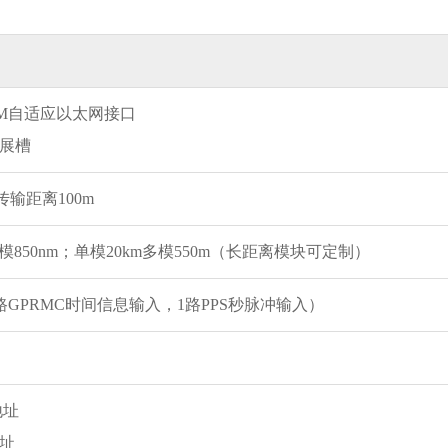
1000M自适应以太网接口
扩展槽
输距离100m
多模850nm；单模20km多模550m（长距离模块可定制）
1路GPRMC时间信息输入，1路PPS秒脉冲输入）
地址
地址