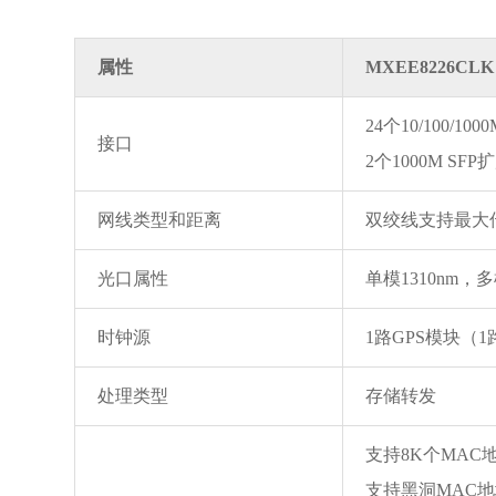
属性
MXEE8226CLK
24个10/100/
接口
2个1000M SFP
网线类型和距离
双绞线支持最大传
光口属性
单模1310nm，
时钟源
1路GPS模块（
处理类型
存储转发
支持8K个MAC
支持黑洞MAC