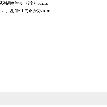
队列调度算法、报文的802.1p
S、BGP、虚拟路由冗余协议VRRP