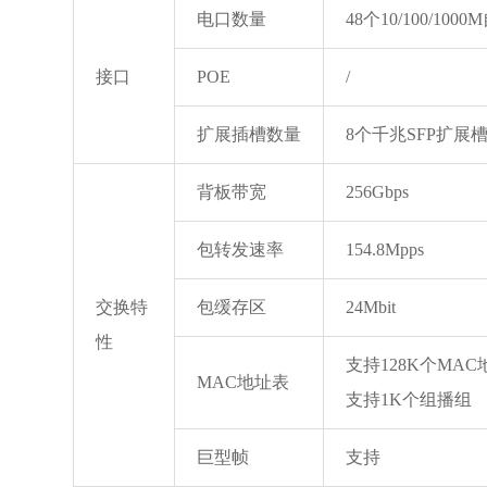
电口数量
48个10/100/1
接口
POE
/
扩展插槽数量
8个千兆SFP扩展
背板带宽
256Gbps
包转发速率
154.8Mpps
交换特
包缓存区
24Mbit
性
支持128K个MAC
MAC地址表
支持1K个组播组
巨型帧
支持