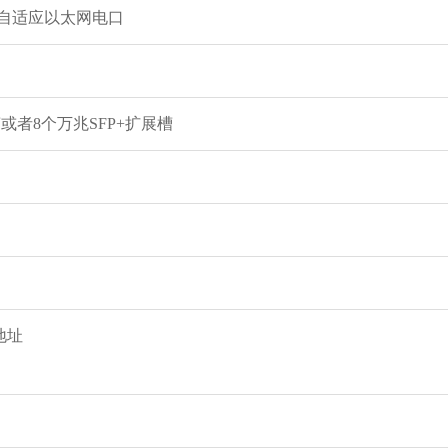
000M自适应以太网电口
槽或者8个万兆SFP+扩展槽
地址