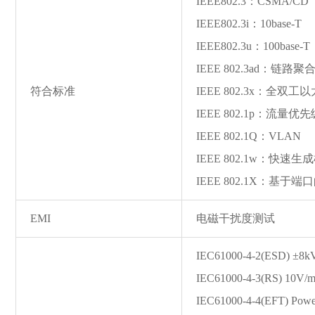
IEEE802.3：CSMA/CD
IEEE802.3i：10ba
se-T
IEEE802.3u：100ba
se-T
IEEE 802.3ad：链路聚
符合标准
IEEE 802.3x：全
IEEE 802.1p：流量优先
IEEE 802.1Q：VLAN
IEEE 802.1w：快速生
IEEE 802.1X：基
EMI
电磁干扰度测试
IEC61000-4-2(ESD) ±8kV(
IEC61000-4-3(RS) 10V
IEC61000-4-4(EFT) Power