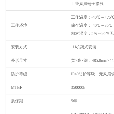
工业凤凰端子接线
工作温度：-40℃～+75
工作环境
储存温度：-40℃～85℃
相对湿度：5％～95％
安装方式
1U机架式安装
外形尺寸
宽×高×深：485.8mm×44
防护等级
IP40防护等级，无风扇
MTBF
350000h
质保期
5年