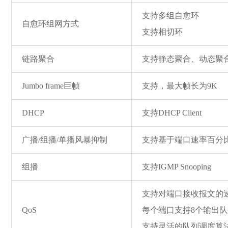
支持多组自愈环
自愈环组网方式
支持相切环
链路聚合
支持静态聚合、动态聚
Jumbo fr
ame巨帧
支持，最大帧长为9K
DHCP
支持DHCP Client
广播/组播/单播风暴抑制
支持基于端口速率百分
组播
支持IGMP Snooping
支持对端口接收报文的速
QoS
每个端口支持8个输出
支持灵活的队列调度算法