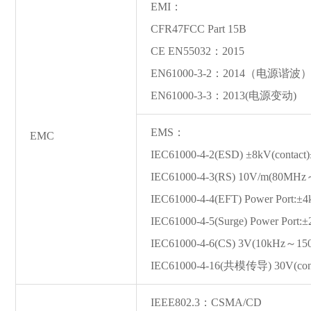
EMI：
CFR47FCC Part 15B
CE EN55032：2015
EN61000-3-2：2014（电源谐波
EN61000-3-3：2013(电源变动)
EMS：
EMC
IEC61000-4-2(ESD) ±8kV(contact)
IEC61000-4-3(RS) 10V/m(80MH
IEC61000-4-4(EFT) Power Port:±4
IEC61000-4-5(Surge) Power Port
IEC61000-4-6(CS) 3V(10kHz～1
IEC61000-4-16(共模传导) 30V(cont
IEEE802.3：CSMA/CD