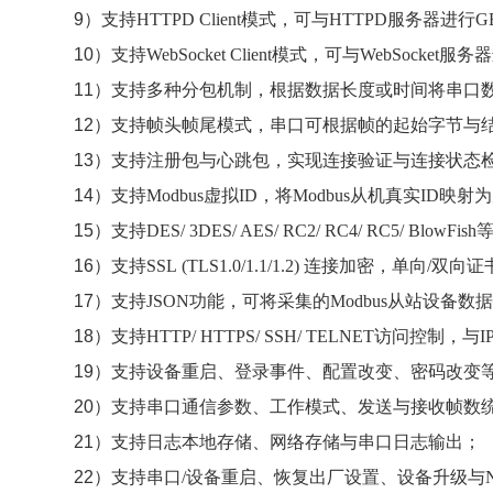
9）
支持HTTPD Client模式，可与HTTPD服务器进行
10）
支持WebSocket Client模式，可与WebSocke
11）
支持多种分包机制，根据数据长度或时间将串口
12）
支持帧头帧尾模式，串口可根据帧的起始字节与
13）
支持注册包与心跳包，实现连接验证与连接状态
14）
支持Modbus虚拟ID，将Modbus从机真实ID
15）
支持DES/ 3DES/ AES/ RC2/ RC4/ RC5/
16）
支持SSL (TLS1.0/1.1/1.2) 连接加密，单
17）
支持JSON功能，可将采集的Modbus从站设备数
18）
支持HTTP/ HTTPS/ SSH/ TELNET访问控制，与
19）
支持设备重启、登录事件、配置改变、密码改变等
20）
支持串口通信参数、工作模式、发送与接收帧数
21）
支持日志本地存储、网络存储与串口日志输出；
22）
支持串口/设备重启、恢复出厂设置、设备升级与N