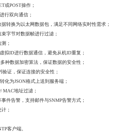
GET或POST操作；
t服务器进行双向通信；
数据转换为以太网数据包，满足不同网络实时性需求；
结束字节对数据帧进行过滤；
检测；
映射为虚拟ID进行数据通信，避免从机ID重复；
 BlowFish等多种数据加密算法，保证数据的安全性；
向/双向证书验证，保证连接的安全性；
据转化为JSON格式上送到服务端；
IP/ MAC地址过滤；
事件告警，支持邮件与SNMP告警方式；
统计；
TP客户端。