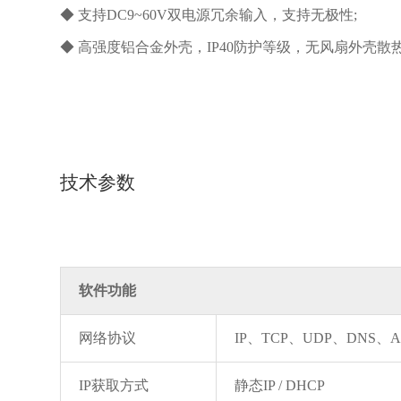
◆ 支持DC9~60V双电源冗余输入，支持无极性;
◆ 高强度铝合金外壳，IP40防护等级，无风扇外壳散热
技术参数
软件功能
网络协议
IP、TCP、UDP、DNS、AR
IP获取方式
静态IP / DHCP