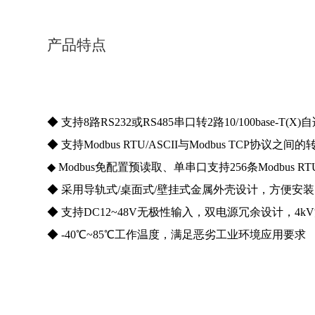
产品特点
◆ 支持8路RS232或RS485串口转2路10/100ba
se-T(
◆ 支持Modbus RTU/ASCII与Modbus TCP协议之间
◆ Modbus免配置预读取、单串口支持256条Modbu
◆ 采用导轨式/桌面式/壁挂式金属外壳设计，方便安
◆ 支持DC12~48V⽆极性输⼊，双电源冗余设计，4k
◆ -40℃~85℃工作温度，满足恶劣工业环境应用要求