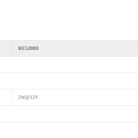
RE5208D
2W@12V