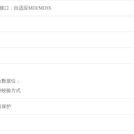
J45接口，自适应MDI/MDIX
8位数据位；
n三种校验方式
隔离保护