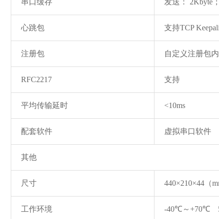
串口缓存
发送： 2Kbyte
心跳包
支持TCP Kee
注册包
自定义注册包
RFC2217
支持
平均传输延时
<10ms
配套软件
虚拟串口软件
其他
尺寸
440×210×44（
工作环境
-40℃～+70℃ 