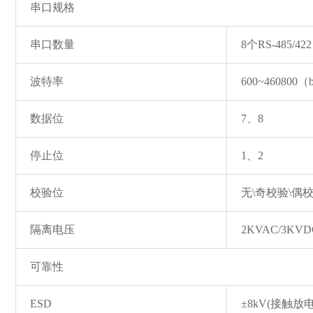
串口规格
串口数量
8个RS-485/422
波特率
600~460800（
数据位
7、8
停止位
1、2
校验位
无\奇校验\偶
隔离电压
2KVAC/3KVD
可靠性
ESD
±8kV(接触放电