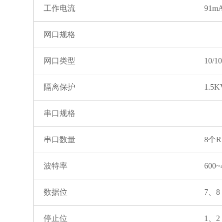
工作电流
91m
网口规格
网口类型
10/
隔离保护
1.
串口规格
串口数量
8个R
波特率
600
数据位
7、8
停止位
1、2