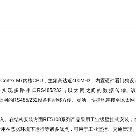
ortex-M7内核CPU，主
频高达近400MHz，内置硬件看门狗设
 实 现 多 路 串 口RS485/232与 以 太 网 之间 的 数 据 传 输。该
上网的RS485/232设备也能够方便、灵活、快捷地连接至以
入。在结构安装方面RE5108系列产品采
用工业级壁挂式安装；
于用在恶劣环境下运行等诸多优点，可用于工业监控、交通管理