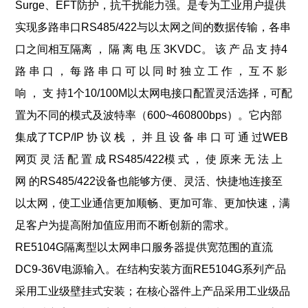
Surge、EFT防护，抗干扰
能力强。是专为工业用户提供
实现多路串口RS485/422与以太网之间的数据传输，各串
口之间相互隔
离 ， 隔 离 电 压 3KVDC。 该 产 品 支 持4
路 串 口 ， 每 路 串 口 可 以 同 时 独 立 工 作 ， 互 不 影
响 ， 支 持1个
10/100M以太网电接口配置灵活选择，可配
置为不同的模式及波特率（600~460800bps）。它内部
集成
了TCP/IP 协 议 栈 ， 并 且 设 备 串 口 可 通 过WEB
网页 灵 活 配 置 成 RS485/422模 式 ， 使 原来 无 法 上
网 的
RS485/422设备也能够方便、灵活、快捷地连接至
以太网，使工业通信更加顺畅、更加可靠、更加快
速，满
足客户为提高附加值应用而不断创新的需求。
RE5104G
隔离型以太网串口服务器提供宽范围的直流
DC9-36V电源输入。在结构安装方面
RE5104G
系列
产品
采用工业级壁挂式安装；在核心器件上产品采用工业级品