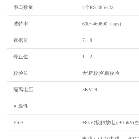
串口数量
4个RS-485/422
波特率
600~460800（bps）
数据位
7、8
停止位
1、2
校验位
无\奇校验\偶校验
隔离电压
3KVDC
可靠性
ESD
±8kV(接触放电); ±15kV
电源：±4kV/共模，±4kV