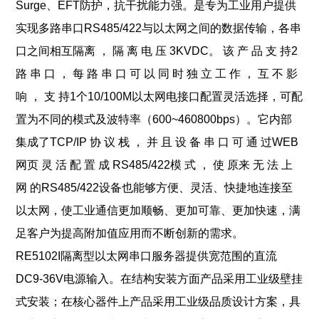
Surge、EFT防护，抗干扰
能力强。是专为工业用户提供
实现多路串口RS485/422与以太网之间的数据传输，各串
口之间相互隔
离 ， 隔 离 电 压 3KVDC。 该 产 品 支 持2
路 串 口 ， 每 路 串 口 可 以 同 时 独 立 工 作 ， 互 不 影
响 ， 支 持1个
10/100M以太网电接口配置灵活选择，可配
置为不同的模式及波特率（600~460800bps）。它内部
集成
了TCP/IP 协 议 栈 ， 并 且 设 备 串 口 可 通 过WEB
网页 灵 活 配 置 成 RS485/422模 式 ， 使 原来 无 法 上
网 的
RS485/422设备也能够方便、灵活、快捷地连接至
以太网，使工业通信更加顺畅、更加可靠、更加快
速，满
足客户为提高附加值应用而不断创新的需求。
RE5102I隔离型以太网串口服务器
提供宽范围的直流
DC9-36V电源输入。在结构安装方面
产品采用工业级壁挂
式安装；在核心器件上产品采用工业级品质设计方案，具