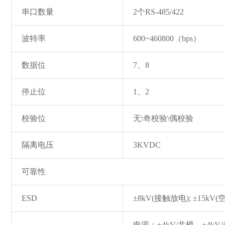
串口数量
2个RS-485/422
波特率
600~460800（bps）
数据位
7、8
停止位
1、2
校验位
无\奇校验\偶校验
隔离电压
3KVDC
可靠性
ESD
±8kV(接触放电); ±15kV
电源：±4kV/共模，±4kV