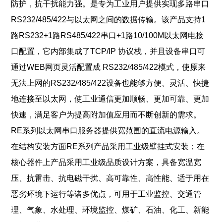
防护，抗干扰
能力强。是专为工业用户提供实现多路串口
RS232/485/422与以太网之间的数据传输。该产品支持1
路
RS232+1路RS485/422串口+1路10/100M以太网电接
口配置，它内部集成了TCP/IP 协议栈，并且设备
串口可
通过WEB网页灵活配置成 RS232/485/422模式，使原来
无法上网的RS232/485/422设备也能够方
便、灵活、快捷
地连接至以太网，使工业通信更加顺畅、更加可靠、更加
快速，满足客户为提高附加值
应用而不断创新的需求。
RE系列以太网串口服务器提供宽范围的直流电源输入。
在结构安装方面RE系列产品采
用工业级壁挂式安装；在
核心器件上产品采用工业级品质设计方案，具备宽温宽
压、抗雷击、抗电磁干
扰、高可靠性、高性能、适于用在
恶劣环境下运行等诸多优点，可用于工业监控、交通管
理、气象、水
处理、环境监控、煤矿、石油、化工、新能