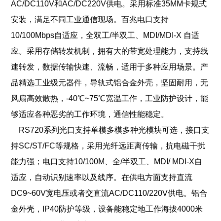
AC/DC110V和AC/DC220V供电。采用标准35MM卡规式
安装，满足不同工业通信现场。百兆电口支持
10/100Mbps自适应，全双工/半双工、MDI/MDI-X 自适
应。
采用存
储转发机制，拥有大的带宽处理能力，支持线
速转发，数据传输快速、流畅，适用于多种应用场景
。产
品精选工业级元器件，导轨式铝合金外壳，坚固耐用，无
风扇高
效散热，-40℃~75℃宽温工作，工业防护设计，能
够适应各种恶劣的工作环境，通信性能稳定
。
RS720系列光口支持单模多模多种光模块可选，接口支
持SC/ST/FC等规格，采用光纤远距离传输，抗电磁干扰
能力强；电口支持10/100M、全/半双工、MDI/ MDI-X自
适应，自动识别速率以及线序。在供电方面支持直流
DC9~60V宽电压或者交直流AC/DC110/220V供电。铝合
金外壳，IP40防护等级，设备能稳定地工作海拔4000米