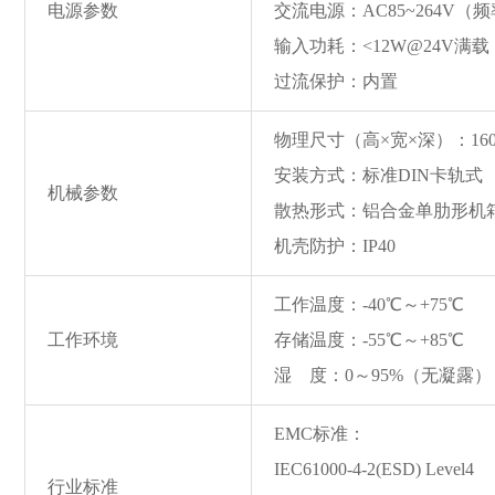
电源参数
交流电源：AC85~264V（频率
输入功耗：<12W@24V满载
过流保护：内置
物理尺寸（高×宽×深）：160mm
安装方式：标准DIN卡轨式
机械参数
散热形式：铝合金单肋形机
机壳防护：IP40
工作温度：-40℃～+75℃
工作环境
存储温度：-55℃～+85℃
湿 度：0～95%（无凝露）
EMC标准：
IEC61000-4-2(ESD) Level4
行业标准