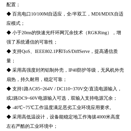
配置；
◆ 百兆电口10/100M自适应，全/半双工，MDI/MDIX自适
应模式；
◆ 小于20ms的快速光纤环网冗余技术（RGKRing），增
强了系统通信的可靠性；
◆ 支持QoS、IEEE802.1P和ToS/DiffServe，提高通信质
量；
◆ 采用高强度封闭铝制外壳，IP40防护等级，无风机外壳
扇热，持久耐用，稳定可靠；
◆ 支持1路AC85~264V / DC110~370V交/直流电源输入，
或2路DC9~60V电源输入可选，双输入支持电源冗余；
◆ -40℃~75℃工作温度满足恶劣工业环境应用要求。
◆ 采用高低温设计，设备能稳定地工作海拔4000米高度
左右严酷的工业环境中；