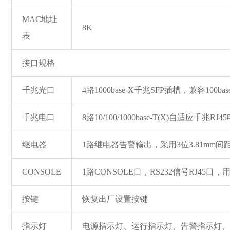
MAC地址
8K
表
接口规格
千兆光口
4路1000ba
se-X千兆SFP插槽，兼容100ba
s
千兆电口
8路10/100/1000ba
se-T(X)自适应千兆RJ
继电器
1路继电器告警输出，采用3位3.81mm
CONSOLE
1路CONSOLE口，RS232信号RJ45口
按键
恢复出厂设置按键
指示灯
电源指示灯、运行指示灯、告警指示灯、