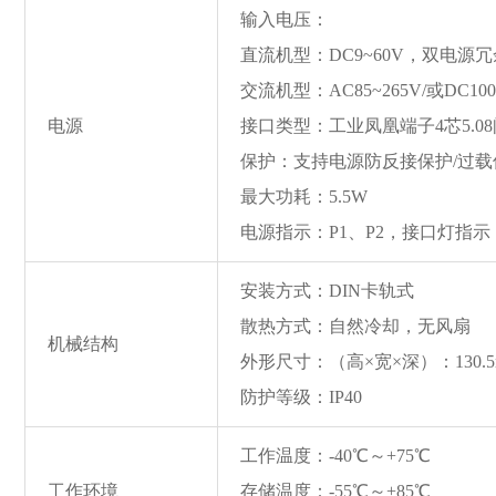
输入电压：
直流机型：DC9~60V，双电源
交流机型：AC85~265V/或DC100
电源
接口类型：工业凤凰端子4芯5.0
保护：支持电源防反接保护/过载
最大功耗：5.5W
电源指示：P1、P2，接口灯指示：
安装方式：DIN卡轨式
散热方式：自然冷却，无风扇
机械结构
外形尺寸：（高×宽×深）：130.5mm
防护等级：IP40
工作温度：-40℃～+75℃
工作环境
存储温度：-55℃～+85℃