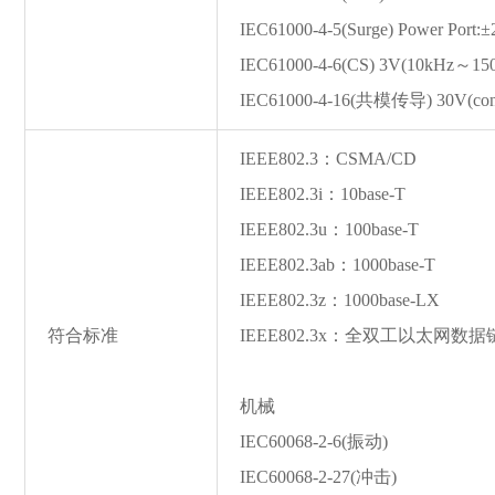
IEC61000-4-5(Surge) Power Port
IEC61000-4-6(CS) 3V(10kHz～1
IEC61000-4-16(共模传导) 30V(cont
IEEE802.3：CSMA/CD
IEEE802.3i：10ba
se-T
IEEE802.3u：100ba
se-T
IEEE802.3ab：1000ba
se-T
IEEE802.3z：1000ba
se-LX
符合标准
IEEE802.3x：全双工以太网数
机械
IEC60068-2-6(振动)
IEC60068-2-27(冲击)