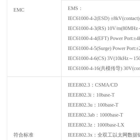
EMS：
EMC
IEC61000-4-2(ESD) ±8kV(contact)
IEC61000-4-3(RS) 10V/m(80MH
IEC61000-4-4(EFT) Power Port:±4
IEC61000-4-5(Surge) Power Port
IEC61000-4-6(CS) 3V(10kHz～1
IEC61000-4-16(共模传导) 30V(cont
IEEE802.3：CSMA/CD
IEEE802.3i：10ba
se-T
IEEE802.3u：100ba
se-T
IEEE802.3ab：1000ba
se-T
IEEE802.3z：1000ba
se-LX
符合标准
IEEE802.3x：全双工以太网数