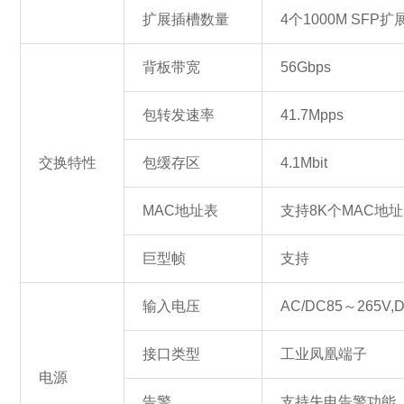
扩展插槽数量
4个1000M SFP扩
背板带宽
56Gbps
包转发速率
41.7Mpps
交换特性
包缓存区
4.1Mbit
MAC地址表
支持8K个MAC地址
巨型帧
支持
输入电压
AC/DC85～265V,
接口类型
工业凤凰端子
电源
告警
支持失电告警功能