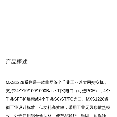
产品概述
MXS1228系列是一款非网管全千兆工业以太网交换机，
支持24个10/100/1000Base-T(X)电口（可选POE），4个
千兆SFP扩展槽或4个千兆SC/ST/FC光口。MXS1228遵
循工业设计标准，低功耗高效率，采用工业无风扇散热模
式，外壳使用铝合金型材，使产品轻巧、坚固、耐腐蚀、