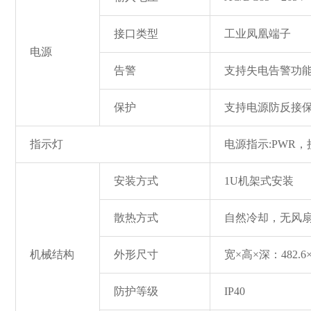
接口类型
工业凤凰端子
电源
告警
支持失电告警功
保护
支持电源防反接保
指示灯
电源指示:PWR，
安装方式
1U机架式安装
散热方式
自然冷却，无风
机械结构
外形尺寸
宽×高×深：482.6×
防护等级
IP40