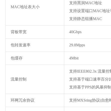
支持黑洞MAC地址
MAC地址表大小
支持设置端口MAC地
支持静态组播MAC
背板带宽
40Gbps
包转发速率
29.8Mpps
包缓存
4Mbit
支持IEEE802.3x 流
流量控制
支持基于端口速率百分
支持基于PPS的风暴抑
环网冗余协议
支持MXSring协议(自愈时