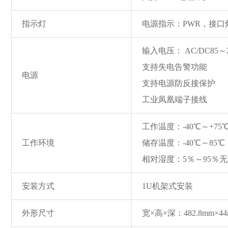
指示灯
电源指示：PWR，接口灯指
输入电压： AC/DC85～2
支持失电告警功能
电源
支持电源防反接保护
工业凤凰端子接线
工作温度：-40℃～+75
工作环境
储存温度：-40℃～85℃
相对湿度：5％～95％
安装方式
1U机架式安装
外形尺寸
宽×高×深：482.8mm×44