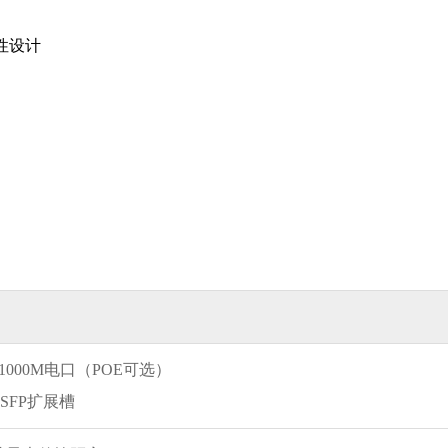
性设计
00/1000M电口（POE可选）
M SFP扩展槽