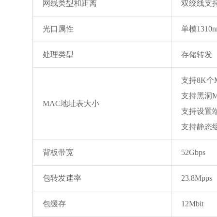
网线类型和距离
双绞线支持
光口属性
单模131
处理类型
存储转发
支持8K个
支持黑洞
MAC地址表大小
支持设置
支持静态组
背板带宽
52Gbps
包转发速率
23.8Mpps
包缓存
12Mbit