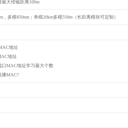
最大传输距离100m
0nm，多模850nm；单模20km多模550m（长距离模块可定制）
MAC地址
MAC地址
端口MAC地址学习最大个数
播MAC?