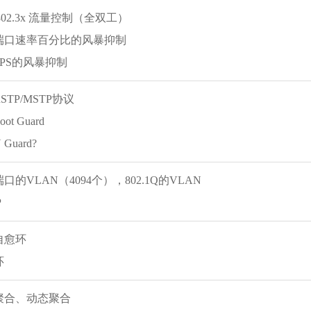
802.3x 流量控制（全双工）
端口速率百分比的风暴抑制
PS的风暴抑制
RSTP/MSTP协议
ot Guard
Guard?
的VLAN（4094个），802.1Q的VLAN
P
自愈环
环
聚合、动态聚合