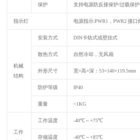
保护
支持电源防反接保护/过载保护
指示灯
电源指示:PWR1，PWR2 接
安装方式
DIN卡轨式或壁挂式
散热方式
自然冷却，无风扇
机械
外形尺寸
宽×高×深：53×140×119.5mm
结构
防护等级
IP40
重量
<1KG
工作温度
-40℃～+75℃
工作
存储温度
-40℃～+85℃